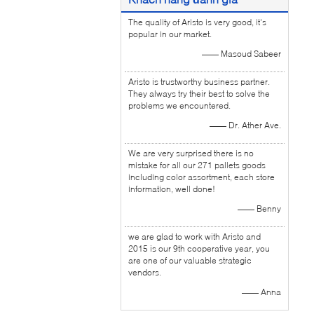
The quality of Aristo is very good, it's
popular in our market.
—— Masoud Sabeer
Aristo is trustworthy business partner.
They always try their best to solve the
problems we encountered.
—— Dr. Ather Ave.
We are very surprised there is no
mistake for all our 271 pallets goods
including color assortment, each store
information, well done!
—— Benny
we are glad to work with Aristo and
2015 is our 9th cooperative year, you
are one of our valuable strategic
vendors.
—— Anna