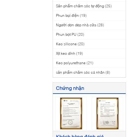
Sản phẩm chăm sóc tự động
(25)
Phun bụi điện
(19)
Người dọn dẹp nhà cửa
(28)
Phun bọt PU
(20)
Keo silicone
(20)
Xịt keo dính
(19)
Keo polyurethane
(21)
sản phẩm chăm sóc cá nhân
(8)
Chứng nhận
Khách hàng đánh giá