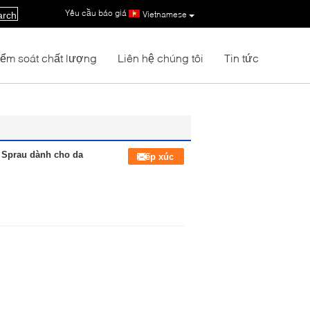
Yêu cầu báo giá
|
Vietnamese
arch
iểm soát chất lượng
Liên hệ chúng tôi
Tin tức
r Sprau dành cho da
Tiếp xúc