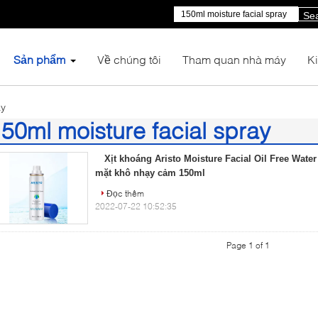
Se
Sản phẩm
Về chúng tôi
Tham quan nhà máy
K
ay
50ml moisture facial spray
)
Xịt khoáng Aristo Moisture Facial Oil Free Wate
mặt khô nhạy cảm 150ml
Đọc thêm
2022-07-22 10:52:35
Page 1 of 1