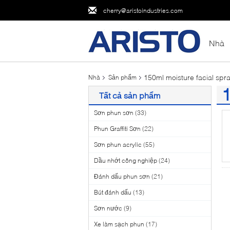
cherry@aristoindustries.com
Nhà
150ml moisture facial spr
Nhà
Sản phẩm
1
Tất cả sản phẩm
(1
Sơn phun sơn
(33)
Phun Graffiti Sơn
(22)
Sơn phun acrylic
(55)
Dầu nhớt công nghiệp
(24)
Đánh dấu phun sơn
(21)
Bút đánh dấu
(13)
Sơn nước
(9)
Xe làm sạch phun
(17)