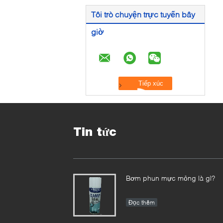
Tôi trò chuyện trực tuyến bây
giờ
Tin tức
Bơm phun mực mỏng là gì?
Đọc thêm