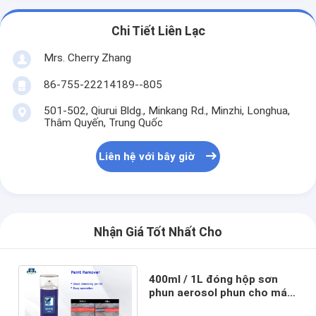
Chi Tiết Liên Lạc
Mrs. Cherry Zhang
86-755-22214189--805
501-502, Qiurui Bldg., Minkang Rd., Minzhi, Longhua,
Thâm Quyến, Trung Quốc
Liên hệ với bây giờ
Nhận Giá Tốt Nhất Cho
400ml / 1L đóng hộp sơn
phun aerosol phun cho máy
móc duy trì và trang trí