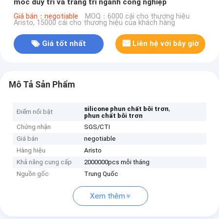
móc duy trì và trang trí ngành công nghiệp
Giá bán：negotiable
MOQ：6000 cái cho thương hiệu
Aristo, 15000 cái cho thương hiệu của khách hàng
Giá tốt nhất
Liên hệ với bây giờ
Mô Tả Sản Phẩm
,
silicone phun chất bôi trơn
Điểm nổi bật
phun chất bôi trơn
Chứng nhận
SGS/CTI
Giá bán
negotiable
Hàng hiệu
Aristo
Khả năng cung cấp
2000000pcs mỗi tháng
Nguồn gốc
Trung Quốc
Xem thêm