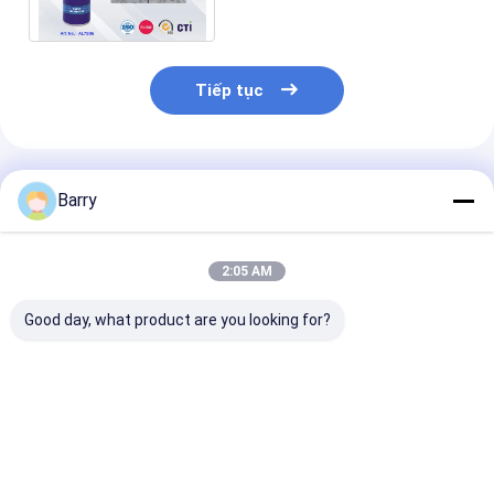
ngành công nghiệp
Tiếp tục
Sản Phẩm Khuyến Cáo
Barry
2:05 AM
Good day, what product are you looking for?
Mỡ chống gỉ công
Xe hơi / Xe đạp Chain
Tất cả các loạ
nghiệp
và Gear bôi trơn
nhớt công ngh
công nghiệp
400ml
Giá tốt nhất
Giá tốt nhất
Giá tốt n