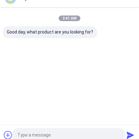
Danh Mục Của Chúng Tôi
3:41 AM
Good day, what product are you looking for?
Sơn phun sơn
Phun Graffiti Sơn
Sơn phun acry
Nhà
Về chúng tôi
Desktop Site
Sơ đồ trang web
Chính sách bảo mật
Phẩm chất
Sơn phun sơn
Nhà máy trung quốc.Copyright © 2026
Aristo Industries Corporation Limited. All Rights Reserved.