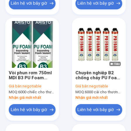
Liên hệ với bây giờ
Liên hệ với bây giờ
Vòi phun rơm 750ml
Chuyên nghiệp B2
MDI B3 PU Foam
chống cháy PU Foam
Spray một thành
Spray / Polyurethane
Giá bán:
negotiable
Giá bán:
negotiable
phần
Foam 750ml
MOQ:
6000 chiếc cho thương hiệu Aristo, 15000 chiếc cho thương hiệu khách hàng
MOQ:
6000 cái cho thương hiệu Aristo, 15000 cái cho thương hiệu của khách hàng
Nhận giá mới nhất
Nhận giá mới nhất
Liên hệ với bây giờ
Liên hệ với bây giờ