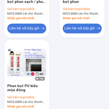
bọt phun sạch / phun
bọt phun
Sơn nước
cách nhiệt bọt có thể
Giá bán:
negotiable
Giá bán:
negotiable
một thành phần
MOQ:
Xe làm sạch phun
6000 cái cho thương hiệu Aristo, 15000 cái cho thương hiệu của khách hàng
MOQ:
6000 cái cho thương hiệu Aristo, 15000 cái cho thương hiệu của khách hàng
Nhận giá mới nhất
Nhận giá mới nhất
Sản phẩm chăm sóc tự động
Liên hệ với bây giờ
Liên hệ với bây giờ
Phun bụi điện
Người dọn dẹp nhà cửa
Phun bọt PU
Keo silicone
Xịt keo dính
Phun bọt PU kiểu
Keo polyurethane
mùa đông
Giá bán:
negotiable
sản phẩm chăm sóc cá nhân
MOQ:
6000 cái cho thương hiệu Aristo, 15000 cái cho thương hiệu của khách hàng
Nhận giá mới nhất