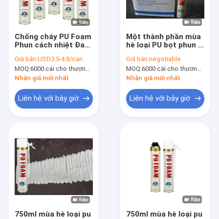
Chuyến tham quan nhà máy
Kiểm soát chất lượng
Chống cháy PU Foam
Một thành phần mùa
Phun cách nhiệt Đa
hè loại PU bọt phun /
News
mục đích Aristo
Polyurethane bọt
Giá bán:
USD3.5-4.8/can
Giá bán:
negotiable
Polyurethane Foam
súng / rơm loại
MOQ:
6000 cái cho thương hiệu Aristo, 15000 cái cho thương hiệu của khách hàng
MOQ:
6000 cái cho thương hiệu Aristo, 15000 cái cho thương hiệu của khách hàng
Nhận giá mới nhất
Nhận giá mới nhất
Sơn phun sơn
Liên hệ với bây giờ
Liên hệ với bây giờ
Phun Graffiti Sơn
Sơn phun acrylic
Dầu nhớt công nghiệp
Đánh dấu phun sơn
Bút đánh dấu
750ml mùa hè loại pu
750ml mùa hè loại pu