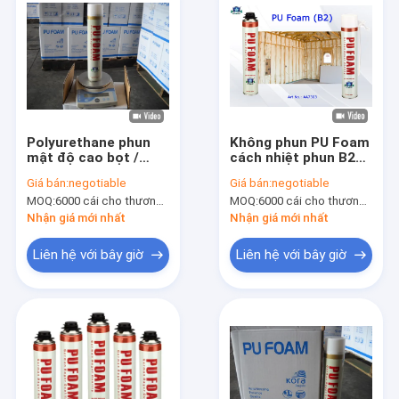
Polyurethane phun
Không phun PU Foam
mật độ cao bọt /
cách nhiệt phun B2
mùa đông PU Foam
Aristo đa mục đích
Giá bán:
negotiable
Giá bán:
negotiable
cách phun có thể
phun bọt có thể
MOQ:
6000 cái cho thương hiệu Aristo, 15000 cái cho thương hiệu của khách hàng
MOQ:
6000 cái cho thương hiệu Aristo, 15000 cái cho thương hiệu của khách hàng
Nhận giá mới nhất
Nhận giá mới nhất
Liên hệ với bây giờ
Liên hệ với bây giờ
Nhà
Sản phẩm
Về chúng tôi