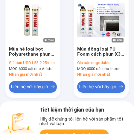
Mùa hè loại bọt
Mùa đông loại PU
Polyurethane phun
Foam cách phun X3
B3 chống cháy PU
chống cháy cho cửa
Giá bán:
USD1.55-2.25/can
Giá bán:
negotiable
Foam cho cách nhiệt
ra vào và Windows
MOQ:
6000 cái cho Aristo thương hiệu, 15000 cái cho OEM thương hiệu
MOQ:
6000 cái cho thương hiệu Aristo, 15000 cái cho thương hiệu của khách hàng
/ niêm phong
Nhận giá mới nhất
Nhận giá mới nhất
Liên hệ với bây giờ
Liên hệ với bây giờ
Tiết kiệm thời gian của bạn
Hãy để chúng tôi liên hệ với sản phẩm tốt
nhất với bạn.