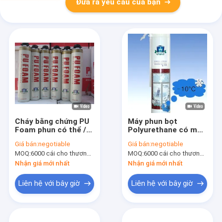
Đưa ra yêu cầu của bạn
Cháy bằng chứng PU
Máy phun bọt
Foam phun có thể /
Polyurethane có mật
Aerosol
độ cao có thể với
Giá bán:
negotiable
Giá bán:
negotiable
Polyurethane Foam
rơm / súng phun
MOQ:
6000 cái cho thương hiệu Aristo, 15000 cái cho thương hiệu của khách hàng
MOQ:
6000 cái cho thương hiệu Aristo, 15000 cái cho thương hiệu của khách hàng
cách điện B2 lớp
Nhận giá mới nhất
Nhận giá mới nhất
Liên hệ với bây giờ
Liên hệ với bây giờ