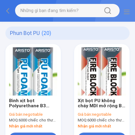
Phun Bọt PU
(20)
Bình xịt bọt
Xịt bọt PU không
Polyurethane B3
cháy MDI mở rộng B2
750ml dễ cháy ở
750ml
Giá bán:
negotiable
Giá bán:
negotiable
nhiệt độ thấp
MOQ:
6000 chiếc cho thương hiệu Aristo, 15000 chiếc cho thương hiệu khách hàng
MOQ:
6000 chiếc cho thương hiệu Aristo, 15000 chiếc cho thương hiệu khách hàng
Nhận giá mới nhất
Nhận giá mới nhất