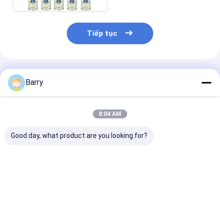
Tiếp tục
Sản Phẩm Khuyến Cáo
Barry
8:04 AM
Good day, what product are you looking for?
750ml mùa hè loại pu
Phun bọt PU kiểu
Phun bọt PU c
bọt phun
mùa đông
cháy B2
Giá tốt nhất
Giá tốt nhất
Giá tốt n