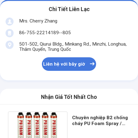
Chi Tiết Liên Lạc
Mrs. Cherry Zhang
86-755-22214189--805
501-502, Qiurui Bldg., Minkang Rd., Minzhi, Longhua,
Thâm Quyến, Trung Quốc
Liên hệ với bây giờ
Nhận Giá Tốt Nhất Cho
Chuyên nghiệp B2 chống
cháy PU Foam Spray /
Polyurethane Foam
750ml