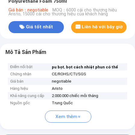
Polyurethane Foam 750ml
Giá bán：negotiable
MOQ：6000 cái cho thương hiệu
Aristo, 15000 cái cho thương hiệu của khách hàng
Giá tốt nhất
Liên hệ với bây giờ
Mô Tả Sản Phẩm
Điểm nổi bật
,
pu bọt
bọt cách nhiệt phun có thể
Chứng nhận
CE/ROHS/CTI/SGS
Giá bán
negotiable
Hàng hiệu
Aristo
Khả năng cung cấp
2.000.000 chiếc mỗi tháng
Nguồn gốc
Trung Quốc
Xem thêm