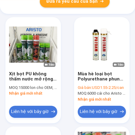
Đưa ra yêu cầu của bạn
Xịt bọt PU không
Mùa hè loại bọt
thấm nước mở rộng
Polyurethane phun
cao để niêm phong /
B3 chống cháy PU
MOQ:
15000 lon cho OEM, 6000 lon cho thương hiệu Aristo
Giá bán:
USD1.55-2.25/can
làm đầy / cách nhiệt
Foam cho cách nhiệt
Nhận giá mới nhất
MOQ:
6000 cái cho Aristo thương hiệu, 15000 cái cho OEM thương hiệu
/ niêm phong
Nhận giá mới nhất
Liên hệ với bây giờ
Liên hệ với bây giờ