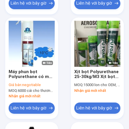
Liên hệ với bây giờ
Liên hệ với bây giờ
Máy phun bọt
Xịt bọt Polyurethane
Polyurethane có mật
25-30kg/M3 Xịt bọt
độ cao có thể với
PU cho các ứng dụng
Giá bán:
negotiable
MOQ:
15000 lon cho OEM, 6000 lon cho thương hiệu Aristo
rơm / súng phun
công nghiệp
MOQ:
6000 cái cho thương hiệu Aristo, 15000 cái cho thương hiệu của khách hàng
Nhận giá mới nhất
Nhận giá mới nhất
Liên hệ với bây giờ
Liên hệ với bây giờ