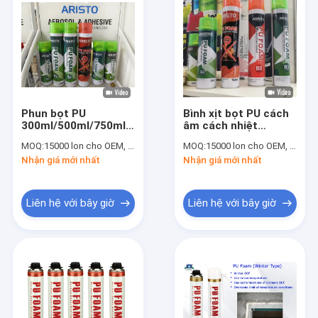
Phun bọt PU
Bình xịt bọt PU cách
300ml/500ml/750ml
âm cách nhiệt
Màu trắng để niêm
300ml/500ml/750ml
MOQ:
15000 lon cho OEM, 6000 lon cho thương hiệu Aristo
MOQ:
15000 lon cho OEM, 6000 lon cho thương hiệu Aristo
phong / làm đầy /
OEM
Nhận giá mới nhất
Nhận giá mới nhất
cách nhiệt
Liên hệ với bây giờ
Liên hệ với bây giờ
Nhà
Sản phẩm
Về chúng tôi