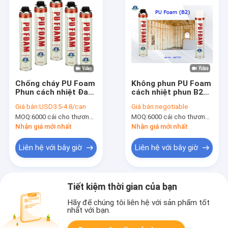
Chống cháy PU Foam
Không phun PU Foam
Phun cách nhiệt Đa
cách nhiệt phun B2
mục đích Aristo
Aristo đa mục đích
Giá bán:
USD3.5-4.8/can
Giá bán:
negotiable
Polyurethane Foam
phun bọt có thể
MOQ:
6000 cái cho thương hiệu Aristo, 15000 cái cho thương hiệu của khách hàng
MOQ:
6000 cái cho thương hiệu Aristo, 15000 cái cho thương hiệu của khách hàng
Nhận giá mới nhất
Nhận giá mới nhất
Liên hệ với bây giờ
Liên hệ với bây giờ
Tiết kiệm thời gian của bạn
Hãy để chúng tôi liên hệ với sản phẩm tốt
nhất với bạn.