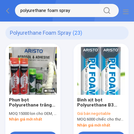
Polyurethane Foam Spray
(23)
Phun bọt
Bình xịt bọt
Polyurethane trắng
Polyurethane B3
Phun bọt PU mật độ
750ml dễ cháy ở
MOQ:
15000 lon cho OEM, 6000 lon cho thương hiệu Aristo
Giá bán:
negotiable
25-30kg / M3
nhiệt độ thấp
Nhận giá mới nhất
MOQ:
6000 chiếc cho thương hiệu Aristo, 15000 chiếc cho thương hiệu khách hàng
Nhận giá mới nhất