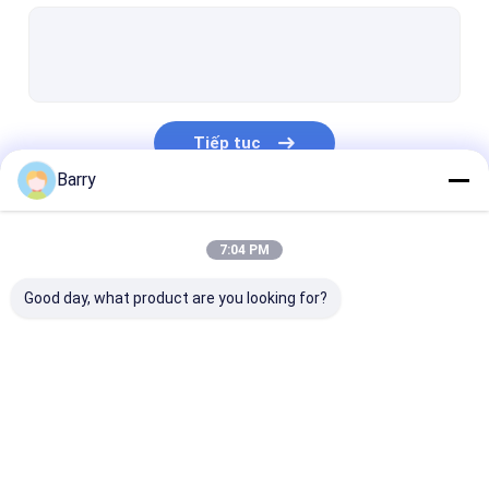
Sơn nước
Xe làm sạch phun
Sản phẩm chăm sóc tự động
Tiếp tục
Phun bụi điện
Barry
Người dọn dẹp nhà cửa
Danh Mục Của Chúng Tôi
7:04 PM
Phun bọt PU
Good day, what product are you looking for?
Keo silicone
Xịt keo dính
Keo polyurethane
Sơn phun sơn
Phun Graffiti Sơn
Sơn phun acry
sản phẩm chăm sóc cá nhân