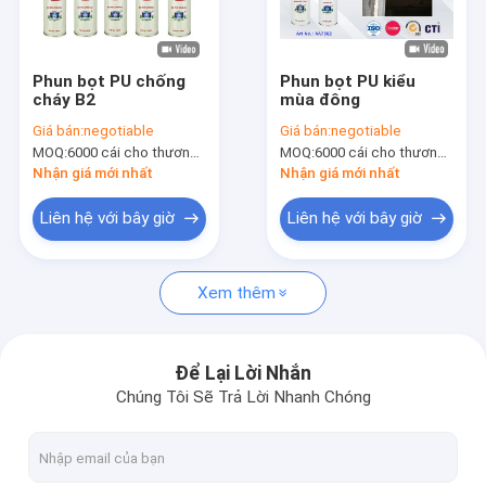
Chuyến tham quan nhà máy
Kiểm soát chất lượng
Phun bọt PU chống
Phun bọt PU kiểu
cháy B2
mùa đông
News
Giá bán:
negotiable
Giá bán:
negotiable
MOQ:
6000 cái cho thương hiệu Aristo, 15000 cái cho thương hiệu của khách hàng
MOQ:
6000 cái cho thương hiệu Aristo, 15000 cái cho thương hiệu của khách hàng
Nhận giá mới nhất
Nhận giá mới nhất
Sơn phun sơn
Liên hệ với bây giờ
Liên hệ với bây giờ
Phun Graffiti Sơn
Xem thêm
Sơn phun acrylic
Dầu nhớt công nghiệp
Để Lại Lời Nhắn
Chúng Tôi Sẽ Trả Lời Nhanh Chóng
Đánh dấu phun sơn
Bút đánh dấu