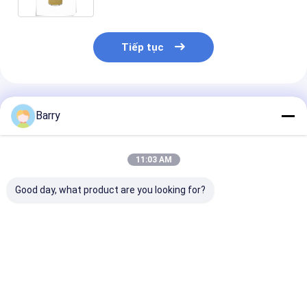
Tiếp tục
Sản Phẩm Khuyến Cáo
Barry
11:03 AM
Good day, what product are you looking for?
Sơn kẻ vạch với Tổng
750ml khối lượng
Sơn xịt đánh 
trọng lượng 600g,
600g trọng lượng
huỳnh quang c
Mẫu thử miễn phí với
tổng mực phun sơn
vụ OEM chấp 
Hai sản phẩm, và
đánh dấu tạm thời
được và Tổng 
Dung tích 750ml
với mẫu miễn phí và
lượng 600g dù
Giá tốt nhất
Giá tốt nhất
Giá tốt n
dùng cho Nội &
ODM Dịch vụ OEM
Nội & Ngoại th
Ngoại thất