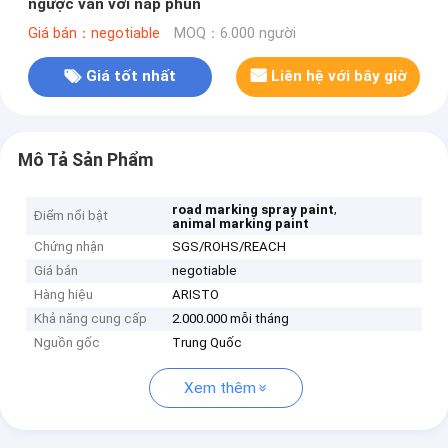
ngược van với nắp phun
Giá bán：negotiable
MOQ：6.000 người
Giá tốt nhất
Liên hệ với bây giờ
Mô Tả Sản Phẩm
,
road marking spray paint
Điểm nổi bật
animal marking paint
Chứng nhận
SGS/ROHS/REACH
Giá bán
negotiable
Hàng hiệu
ARISTO
Khả năng cung cấp
2.000.000 mỗi tháng
Nguồn gốc
Trung Quốc
Xem thêm