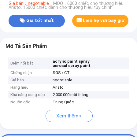
Giá bán：negotiable
MOQ：6000 chiếc cho thương hiệu
Aristo, 15000 chiếc dành cho thương hiệu tùy chỉnh
Giá tốt nhất
Liên hệ với bây giờ
Mô Tả Sản Phẩm
,
acrylic paint spray
Điểm nổi bật
aerosol spray paint
Chứng nhận
SGS / CTI
Giá bán
negotiable
Hàng hiệu
Aristo
Khả năng cung cấp
2.000.000 mỗi tháng
Nguồn gốc
Trung Quốc
Xem thêm