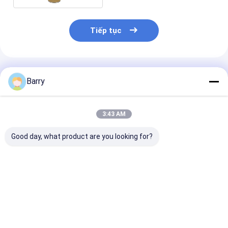
Tiếp tục
Sản Phẩm Khuyến Cáo
Barry
3:43 AM
Good day, what product are you looking for?
Sơn xịt kẽm mạ điện
Khô nhanh Sơn xịt
Acrylic Zinc S
lạnh 400ml
kẽm xăng 5-10 phút
Paint 5-10 phú
Thời gian sấy
gian sấy
Giá tốt nhất
Giá tốt nhất
Giá tốt n