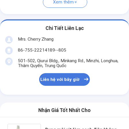
Xem thêm
Chi Tiết Liên Lạc
Mrs. Cherry Zhang
86-755-22214189--805
501-502, Qiurui Bldg., Minkang Rd., Minzhi, Longhua,
Thâm Quyến, Trung Quốc
Liên hệ với bây giờ
Nhận Giá Tốt Nhất Cho