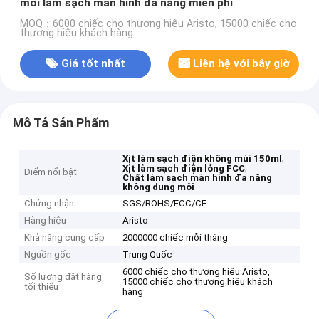
môi làm sạch màn hình đa năng miễn phí
MOQ：6000 chiếc cho thương hiệu Aristo, 15000 chiếc cho
thương hiệu khách hàng
Giá tốt nhất
Liên hệ với bây giờ
Mô Tả Sản Phẩm
,
Xịt làm sạch điện không mùi 150ml
,
Xịt làm sạch điện lỏng FCC
Điểm nổi bật
Chất làm sạch màn hình đa năng
không dung môi
Chứng nhận
SGS/ROHS/FCC/CE
Hàng hiệu
Aristo
Khả năng cung cấp
2000000 chiếc mỗi tháng
Nguồn gốc
Trung Quốc
6000 chiếc cho thương hiệu Aristo,
Số lượng đặt hàng
15000 chiếc cho thương hiệu khách
tối thiểu
hàng