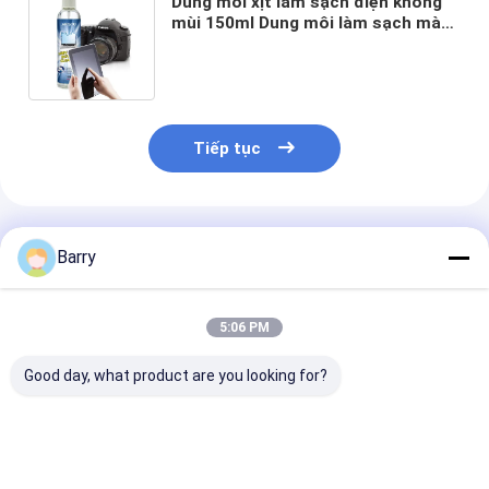
Dung môi xịt làm sạch điện không
mùi 150ml Dung môi làm sạch màn
hình đa năng miễn phí
Tiếp tục
Sản Phẩm Khuyến Cáo
Barry
5:06 PM
Good day, what product are you looking for?
Phun dầu điện đa
Máy phun bụi
Phun 60 liên h
năng dựa trên dầu
hơn Điện Clea