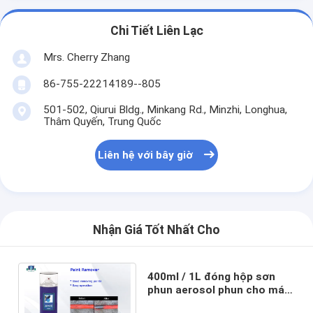
Chi Tiết Liên Lạc
Mrs. Cherry Zhang
86-755-22214189--805
501-502, Qiurui Bldg., Minkang Rd., Minzhi, Longhua,
Thâm Quyến, Trung Quốc
Liên hệ với bây giờ
Nhận Giá Tốt Nhất Cho
400ml / 1L đóng hộp sơn
phun aerosol phun cho máy
móc duy trì và trang trí