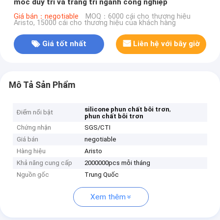
móc duy trì và trang trí ngành công nghiệp
Giá bán：negotiable
MOQ：6000 cái cho thương hiệu
Aristo, 15000 cái cho thương hiệu của khách hàng
Giá tốt nhất
Liên hệ với bây giờ
Mô Tả Sản Phẩm
,
silicone phun chất bôi trơn
Điểm nổi bật
phun chất bôi trơn
Chứng nhận
SGS/CTI
Giá bán
negotiable
Hàng hiệu
Aristo
Khả năng cung cấp
2000000pcs mỗi tháng
Nguồn gốc
Trung Quốc
Xem thêm