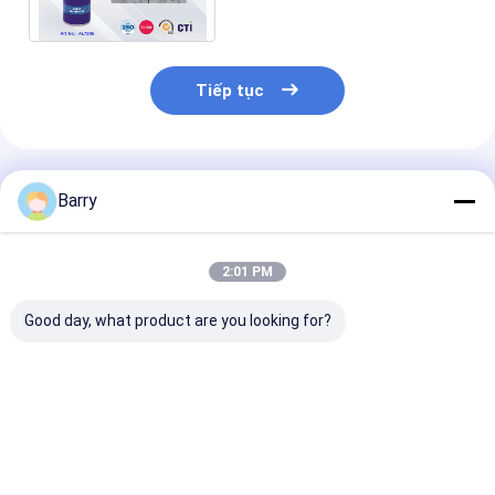
ngành công nghiệp
Tiếp tục
Sản Phẩm Khuyến Cáo
Barry
2:01 PM
Good day, what product are you looking for?
Mỡ chống gỉ công
Xe hơi / Xe đạp Chain
Tất cả các loạ
nghiệp
và Gear bôi trơn
nhớt công ngh
công nghiệp
400ml
Giá tốt nhất
Giá tốt nhất
Giá tốt n