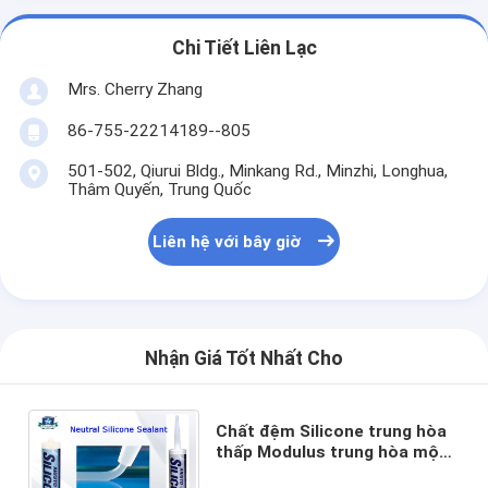
Chi Tiết Liên Lạc
Mrs. Cherry Zhang
86-755-22214189--805
501-502, Qiurui Bldg., Minkang Rd., Minzhi, Longhua,
Thâm Quyến, Trung Quốc
Liên hệ với bây giờ
Nhận Giá Tốt Nhất Cho
Chất đệm Silicone trung hòa
thấp Modulus trung hòa một
phần rõ ràng / trắng / đen /