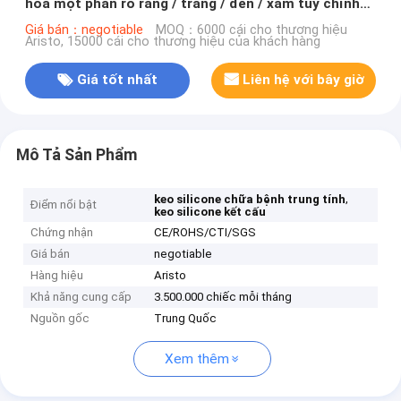
hòa một phần rõ ràng / trắng / đen / xám tùy chỉnh
màu sắc
Giá bán：negotiable
MOQ：6000 cái cho thương hiệu
Aristo, 15000 cái cho thương hiệu của khách hàng
Giá tốt nhất
Liên hệ với bây giờ
Mô Tả Sản Phẩm
,
keo silicone chữa bệnh trung tính
Điểm nổi bật
keo silicone kết cấu
Chứng nhận
CE/ROHS/CTI/SGS
Giá bán
negotiable
Hàng hiệu
Aristo
Khả năng cung cấp
3.500.000 chiếc mỗi tháng
Nguồn gốc
Trung Quốc
Xem thêm