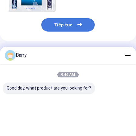
xám tùy chỉnh màu sắc
Tiếp tục
Sản Phẩm Khuyến Cáo
Barry
9:46 AM
Good day, what product are you looking for?
5-10 phút thời gian
Chất niêm phong
10-12 tháng T
da chống tia cực tím
silicone trị trung
hạn sử dụng C
silicone niêm phong
tính với thời gian sử
niêm phong sil
chống nước với 24
dụng 10-12 tháng,
trung tính với
giờ chữa hoàn toàn
24 giờ chữa hoàn
bám vào nhựa 
Giá tốt nhất
Giá tốt nhất
Giá tốt n
cho sử dụng trong
toàn và chống nhiệt
chống nhiệt đ