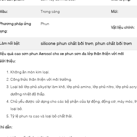
Màu:
Trong sáng
Mùi:
Phương pháp ứng
Phun
Vật liệu chính:
ụng:
silicone phun chất bôi trơn
phun chất bôi trơn
Làm nổi bật:
,
iệu quả cao sơn phun Aerosol cho xe phun sơn đa lớp thân thiện với môi
iới thiệu:
Không ăn mòn kim loại.
Công thức thân thiện với môi trường.
Loại bỏ lớp phủ alkyd tự làm khô, lớp phủ amino, lớp phủ nitro, lớp phủ acr
dưỡng nhiệt độ thấp.
Chủ yếu được sử dụng cho các bộ phận của tự động, động cơ, máy móc, thi
loại bỏ.
Tỷ lệ phun ra cao và loại bỏ chất thải.
hỉ dẫn: