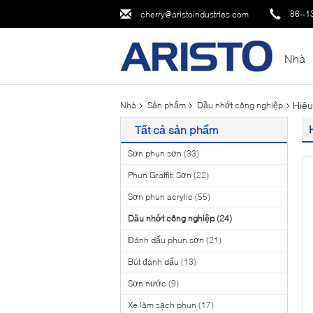
86--1
cherry@aristoindustries.com
Nhà
Hiệu
Nhà
Sản phẩm
Dầu nhớt công nghiệp
Tất cả sản phẩm
Sơn phun sơn
(33)
Phun Graffiti Sơn
(22)
Sơn phun acrylic
(55)
Dầu nhớt công nghiệp
(24)
Đánh dấu phun sơn
(21)
Bút đánh dấu
(13)
Sơn nước
(9)
Xe làm sạch phun
(17)