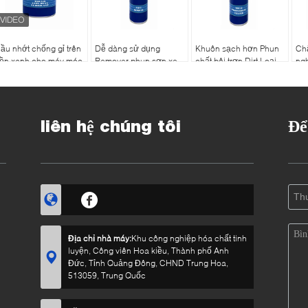
ầu nhớt chống gỉ trên
Dễ dàng sử dụng
Khuôn sạch hơn Phun
Chấ
ền xanh cho máy móc
Remover phun sơn xe
chất bôi trơn Dirt Loại
ngh
im loại
loại bỏ Graffiti sơn cao
bỏ hiệu ứng cho nhựa
nă
hiệu quả
nhựa
tải
liên hệ chúng tôi
Để
Địa chỉ nhà máy:
Khu công nghiệp hóa chất tinh
luyện, Công viên Hoa kiều, Thành phố Anh
Đức, Tỉnh Quảng Đông, CHND Trung Hoa,
513059, Trung Quốc