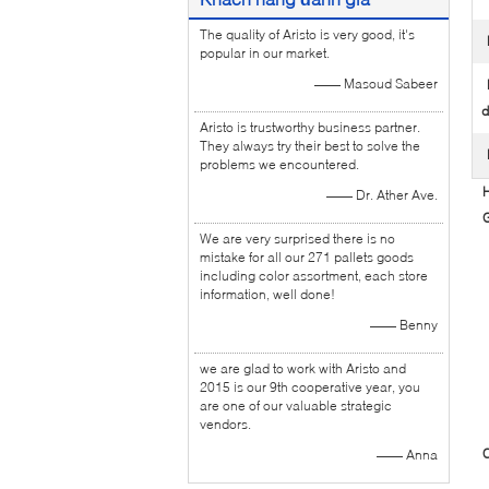
The quality of Aristo is very good, it's
popular in our market.
—— Masoud Sabeer
d
Aristo is trustworthy business partner.
They always try their best to solve the
problems we encountered.
H
—— Dr. Ather Ave.
G
We are very surprised there is no
mistake for all our 271 pallets goods
including color assortment, each store
information, well done!
—— Benny
we are glad to work with Aristo and
2015 is our 9th cooperative year, you
are one of our valuable strategic
vendors.
C
—— Anna