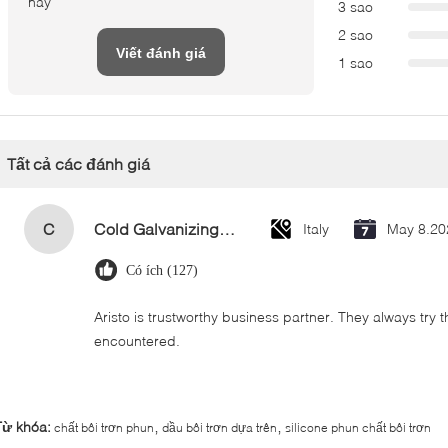
này
3 sao
2 sao
Viết đánh giá
1 sao
Tất cả các đánh giá
C
Cold Galvanizing Zinc Spray Paint 400ml
Italy
May 8.20
Có ích (127)
Aristo is trustworthy business partner. They always try 
encountered.
,
,
Từ khóa:
chất bôi trơn phun
dầu bôi trơn dựa trên
silicone phun chất bôi trơn