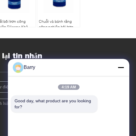
t bôi trơn công
Chuỗi và bánh răng
iệp Silicone Khả
công nghiệp bôi trơn
ng chịu nước chịu
phun nhiệt độ cao
 nặng 400ml / 500ml
chống gỉ
 lại tin nhắn
Barry
4:19 AM
Good day, what product are you looking 
for?