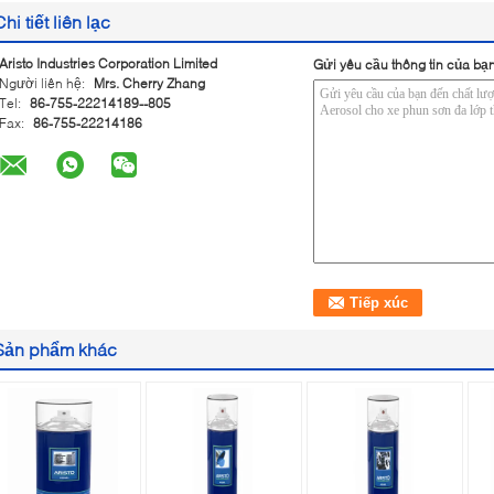
Chi tiết liên lạc
Aristo Industries Corporation Limited
Gửi yêu cầu thông tin của bạn
Người liên hệ:
Mrs. Cherry Zhang
Tel:
86-755-22214189--805
Fax:
86-755-22214186
Sản phẩm khác