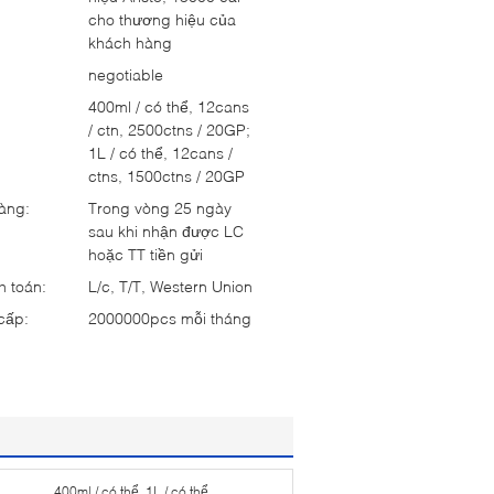
cho thương hiệu của
khách hàng
negotiable
:
400ml / có thể, 12cans
/ ctn, 2500ctns / 20GP;
1L / có thể, 12cans /
ctns, 1500ctns / 20GP
hàng:
Trong vòng 25 ngày
sau khi nhận được LC
hoặc TT tiền gửi
h toán:
L/c, T/T, Western Union
cấp:
2000000pcs mỗi tháng
400ml / có thể, 1L / có thể