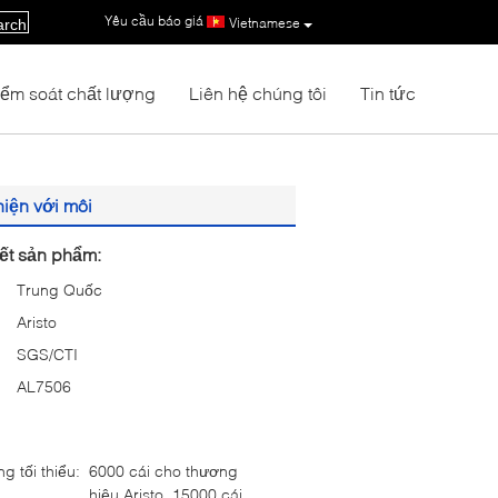
Yêu cầu báo giá
|
Vietnamese
arch
iểm soát chất lượng
Liên hệ chúng tôi
Tin tức
iện với môi
iết sản phẩm:
Trung Quốc
Aristo
SGS/CTI
AL7506
g tối thiểu:
6000 cái cho thương
hiệu Aristo, 15000 cái