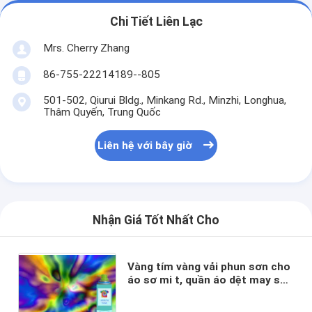
Chi Tiết Liên Lạc
Mrs. Cherry Zhang
86-755-22214189--805
501-502, Qiurui Bldg., Minkang Rd., Minzhi, Longhua,
Thâm Quyến, Trung Quốc
Liên hệ với bây giờ
Nhận Giá Tốt Nhất Cho
Vàng tím vàng vải phun sơn cho
áo sơ mi t, quần áo dệt may sơn
phun