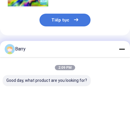
Tiếp tục
Sản Phẩm Khuyến Cáo
Barry
2:09 PM
Good day, what product are you looking for?
Aristo 150ml 400ml
400ml Aristo Đồ
Bình xịt chống
Permanent Colors
đệm Sơn bên ngoài
khô nhanh 10o
Fabric Sơn xịt
(400ml) với kh
kháng nấm mố
mốc cho sử dụ
Giá tốt nhất
Giá tốt nhất
Giá tốt n
trong nhà và n
trời