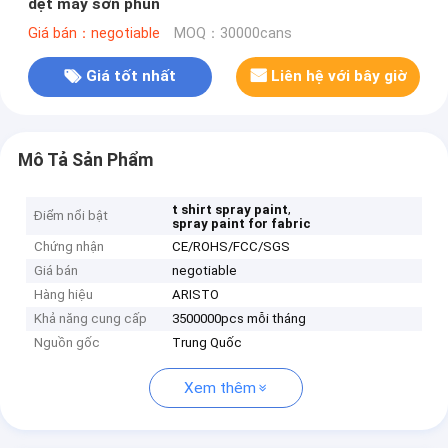
dệt may sơn phun
Giá bán：negotiable
MOQ：30000cans
Giá tốt nhất
Liên hệ với bây giờ
Mô Tả Sản Phẩm
,
t shirt spray paint
Điểm nổi bật
spray paint for fabric
Chứng nhận
CE/ROHS/FCC/SGS
Giá bán
negotiable
Hàng hiệu
ARISTO
Khả năng cung cấp
3500000pcs mỗi tháng
Nguồn gốc
Trung Quốc
Xem thêm