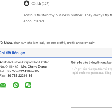
Có ích (127)
Aristo is trustworthy business partner. They always try 
encountered.
,
,
Từ khóa:
phun sơn cho kim loại
lon sơn graffiti
graffiti art spray paint
Chi tiết liên lạc
Aristo Industries Corporation Limited
Gửi yêu cầu thông tin của bạn
Người liên hệ:
Mrs. Cherry Zhang
Tel:
86-755-22214189--805
Fax:
86-755-22214186