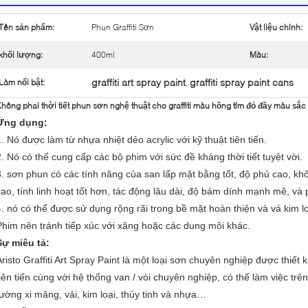
Tên sản phẩm:
Phun Graffiti Sơn
Vật liệu chính:
khối lượng:
400ml
Màu:
graffiti art spray paint
graffiti spray paint cans
Làm nổi bật:
,
hông phai thời tiết phun sơn nghệ thuật cho graffiti màu hồng tím đỏ đầy màu sắc
Ứng dụng:
1. Nó được làm từ nhựa nhiệt dẻo acrylic với kỹ thuật tiên tiến.
2. Nó có thể cung cấp các bộ phim với sức đề kháng thời tiết tuyệt vời.
3. sơn phun có các tính năng của san lấp mặt bằng tốt, độ phủ cao, 
cao, tính linh hoạt tốt hơn, tác động lâu dài, độ bám dính mạnh mẽ, và p
4. nó có thể được sử dụng rộng rãi trong bề mặt hoàn thiện và vá kim lo
Phim nên tránh tiếp xúc với xăng hoặc các dung môi khác.
Sự miêu tả:
Aristo Graffiti Art Spray Paint là một loại sơn chuyên nghiệp được thiết
tiên tiến cùng với hệ thống van / vòi chuyên nghiệp, có thể làm việc t
tường xi măng, vải, kim loại, thủy tinh và nhựa…