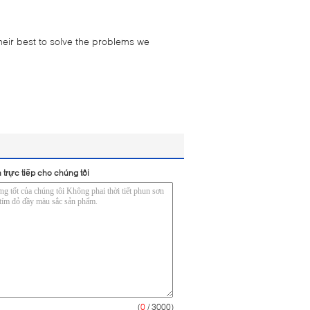
their best to solve the problems we
 trực tiếp cho chúng tôi
(
0
/ 3000)