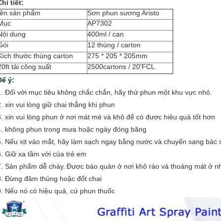
hi tiết:
tên sản phẩm
Sơn phun sương Aristo
Mục
AP7302
Nội dung
400ml / can
Gói
12 thùng / carton
Kích thước thùng carton
275 * 205 * 205mm
20ft tải công suất
2500cartons / 20'FCL
Để ý:
1. Đối với mục tiêu không chắc chắn, hãy thử phun một khu vực nhỏ.
2. xin vui lòng giữ chai thẳng khi phun
3. xin vui lòng phun ở nơi mát mẻ và khô để có được hiệu quả tốt hơn
4. không phun trong mưa hoặc ngày đóng băng
5. Nếu xịt vào mắt, hãy làm sạch ngay bằng nước và chuyển sang bác s
6. Giữ xa tầm với của trẻ em
7. Sản phẩm dễ cháy.
Được bảo quản ở nơi khô ráo và thoáng mát ở nhi
8. Đừng đâm thủng hoặc đốt chai
9. Nếu nó có hiệu quả, cứ phun thuốc