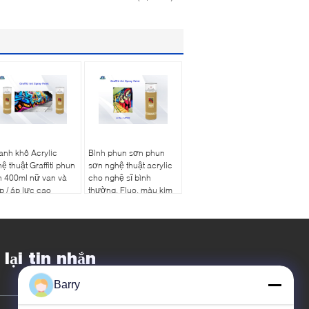
nh khô Acrylic
Bình phun sơn phun
ệ thuật Graffiti phun
sơn nghệ thuật acrylic
n 400ml nữ van và
cho nghệ sĩ bình
p / áp lực cao
thường, Fluo, màu kim
loại
 lại tin nhắn
Barry