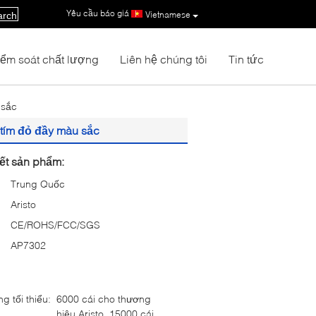
Yêu cầu báo giá
|
Vietnamese
arch
iểm soát chất lượng
Liên hệ chúng tôi
Tin tức
 sắc
g tím đỏ đầy màu sắc
iết sản phẩm:
Trung Quốc
Aristo
CE/ROHS/FCC/SGS
AP7302
g tối thiểu:
6000 cái cho thương
hiệu Aristo, 15000 cái