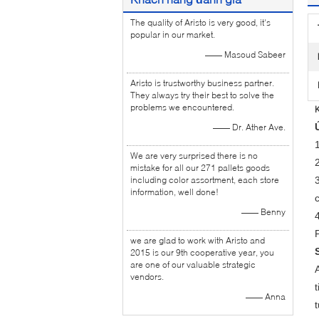
The quality of Aristo is very good, it's
popular in our market.
—— Masoud Sabeer
Aristo is trustworthy business partner.
They always try their best to solve the
problems we encountered.
K
—— Dr. Ather Ave.
We are very surprised there is no
mistake for all our 271 pallets goods
including color assortment, each store
information, well done!
—— Benny
we are glad to work with Aristo and
2015 is our 9th cooperative year, you
are one of our valuable strategic
vendors.
—— Anna