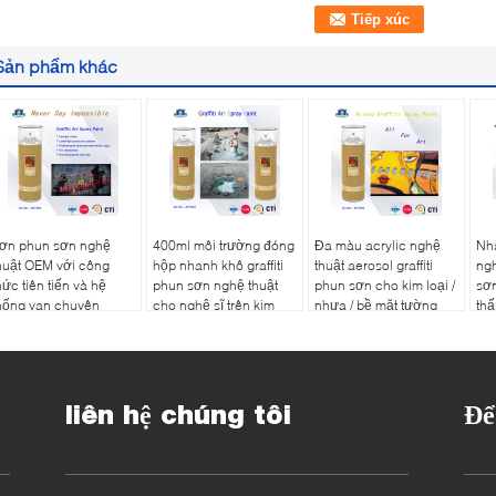
Sản phẩm khác
ơn phun sơn nghệ
400ml môi trường đóng
Đa màu acrylic nghệ
Nha
huật OEM với công
hộp nhanh khô graffiti
thuật aerosol graffiti
ngh
hức tiên tiến và hệ
phun sơn nghệ thuật
phun sơn cho kim loại /
sơ
hống van chuyên
cho nghệ sĩ trên kim
nhựa / bề mặt tường
thấ
ghiệp
loại gỗ
liên hệ chúng tôi
Để