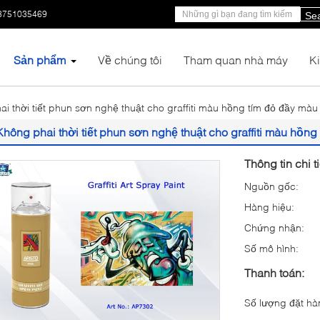
3751035469
Se
Sản phẩm
Về chúng tôi
Tham quan nhà máy
K
i thời tiết phun sơn nghệ thuật cho graffiti màu hồng tím đỏ đầy màu
Không phai thời tiết phun sơn nghệ thuật cho graffiti màu hồn
Thông tin chi t
Nguồn gốc:
Hàng hiệu:
Chứng nhận:
Số mô hình:
Thanh toán:
Số lượng đặt hàn