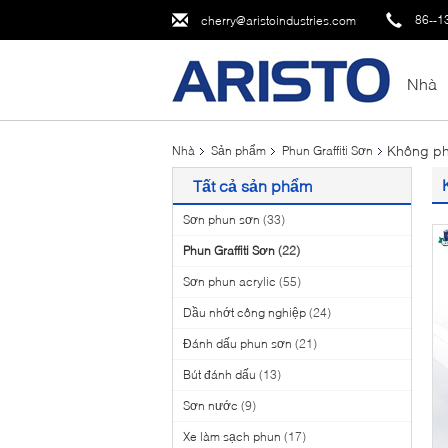
86--1
cherry@aristoindustries.com
Nhà
Không pha
Nhà
Sản phẩm
Phun Graffiti Sơn
Tất cả sản phẩm
Sơn phun sơn
(33)
Phun Graffiti Sơn
(22)
Sơn phun acrylic
(55)
Dầu nhớt công nghiệp
(24)
Đánh dấu phun sơn
(21)
Bút đánh dấu
(13)
Sơn nước
(9)
Xe làm sạch phun
(17)