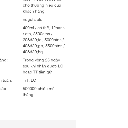
cho thương hiệu của
khách hàng
negotiable
:
400ml / có thể, 12cans
/ ctn, 2500ctns /
20&#39;fcl, 5000ctns /
40&#39;gp, 5500ctns /
40&#39;hq
hàng:
Trong vòng 25 ngày
sau khi nhận được LC
hoặc TT tiền gửi
h toán:
T/T, LC
cấp:
500000 chiếc mỗi
tháng