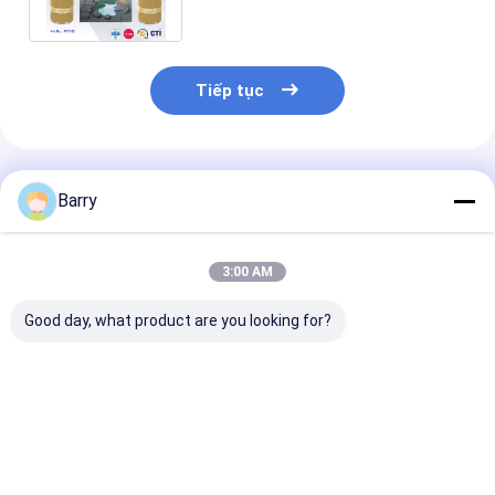
loại gỗ
Tiếp tục
Sản Phẩm Khuyến Cáo
Barry
3:00 AM
Good day, what product are you looking for?
Aristo Graffiti Sơn
Dung tích cao 400ml
Sơn phun Graff
xịt
Sơn phun Graffiti
nhiều màu Thờ
Chống chịu thời tiết
khô nhanh Độ 
Bề mặt nhẵn
trung bình 40
Giá tốt nhất
Giá tốt nhất
Giá tốt n