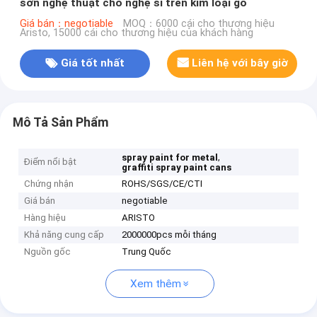
sơn nghệ thuật cho nghệ sĩ trên kim loại gỗ
Giá bán：negotiable
MOQ：6000 cái cho thương hiệu
Aristo, 15000 cái cho thương hiệu của khách hàng
Giá tốt nhất
Liên hệ với bây giờ
Mô Tả Sản Phẩm
,
spray paint for metal
Điểm nổi bật
graffiti spray paint cans
Chứng nhận
ROHS/SGS/CE/CTI
Giá bán
negotiable
Hàng hiệu
ARISTO
Khả năng cung cấp
2000000pcs mỗi tháng
Nguồn gốc
Trung Quốc
Xem thêm