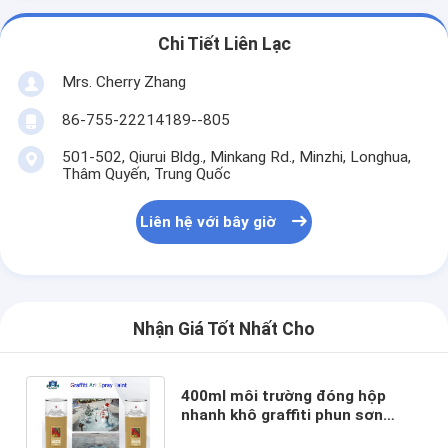
Chi Tiết Liên Lạc
Mrs. Cherry Zhang
86-755-22214189--805
501-502, Qiurui Bldg., Minkang Rd., Minzhi, Longhua,
Thâm Quyến, Trung Quốc
Liên hệ với bây giờ
Nhận Giá Tốt Nhất Cho
400ml môi trường đóng hộp
nhanh khô graffiti phun sơn
nghệ thuật cho nghệ sĩ trên kim