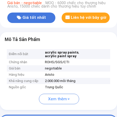
Giá bán：negotiable
MOQ：6000 chiếc cho thương hiệu
Aristo, 15000 chiếc dành cho thương hiệu tùy chỉnh
Giá tốt nhất
Liên hệ với bây giờ
Mô Tả Sản Phẩm
,
acrylic spray paints
Điểm nổi bật
acrylic paint spray
Chứng nhận
ROHS/SGS/CTI
Giá bán
negotiable
Hàng hiệu
Aristo
Khả năng cung cấp
2.000.000 mỗi tháng
Nguồn gốc
Trung Quốc
Xem thêm