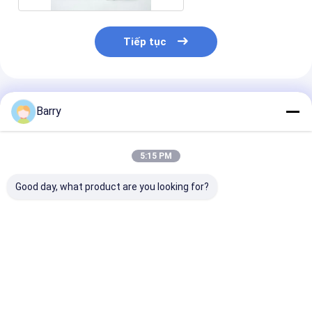
Tiếp tục
Sản Phẩm Khuyến Cáo
Barry
5:15 PM
Good day, what product are you looking for?
Sơn xịt kẽm mạ điện
Khô nhanh Sơn xịt
Acrylic Zinc S
lạnh 400ml
kẽm xăng 5-10 phút
Paint 5-10 phú
Thời gian sấy
gian sấy
Giá tốt nhất
Giá tốt nhất
Giá tốt n