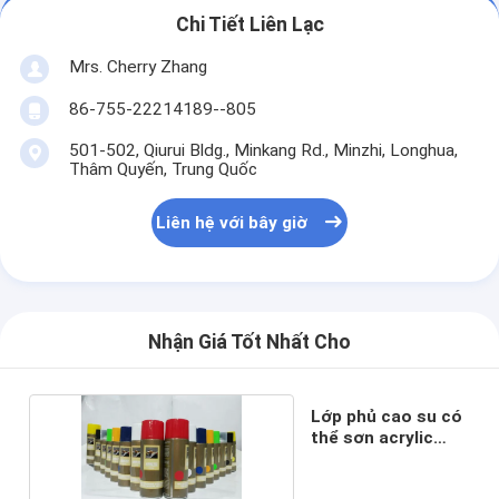
Chi Tiết Liên Lạc
Mrs. Cherry Zhang
86-755-22214189--805
501-502, Qiurui Bldg., Minkang Rd., Minzhi, Longhua,
Thâm Quyến, Trung Quốc
Liên hệ với bây giờ
Nhận Giá Tốt Nhất Cho
Lớp phủ cao su có
thể sơn acrylic
phun sơn