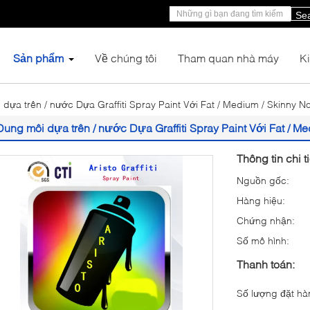
Se
Sản phẩm
Về chúng tôi
Tham quan nhà máy
K
dựa trên / nước Dựa Graffiti Spray Paint Với ​​Fat / Medium / Skinny N
Dung môi dựa trên / nước Dựa Graffiti Spray Paint Với ​​Fat / M
Thông tin chi t
Nguồn gốc:
Hàng hiệu:
Chứng nhận:
Số mô hình:
Thanh toán:
Số lượng đặt hàn