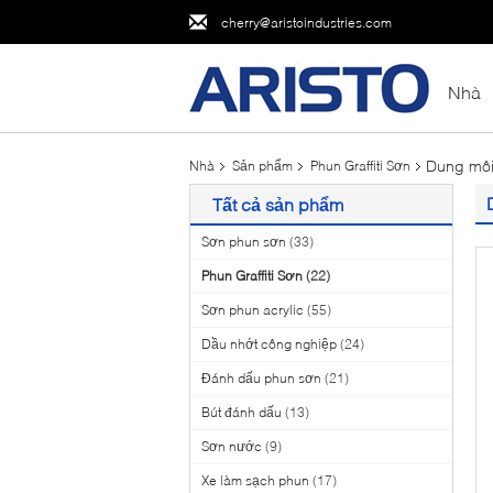
cherry@aristoindustries.com
Nhà
Dung môi 
Nhà
Sản phẩm
Phun Graffiti Sơn
Tất cả sản phẩm
Sơn phun sơn
(33)
Phun Graffiti Sơn
(22)
Sơn phun acrylic
(55)
Dầu nhớt công nghiệp
(24)
Đánh dấu phun sơn
(21)
Bút đánh dấu
(13)
Sơn nước
(9)
Xe làm sạch phun
(17)