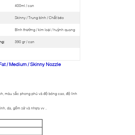
400ml / can
Skinny / Trung bình / Chất béo
Bình thường / kim loại / huỳnh quang
ng:
390 gr / can
​Fat / Medium / Skinny Nozzle
anh, màu sắc phong phú và độ bóng cao, độ linh
tinh, da, gốm sứ và nhựa vv ..