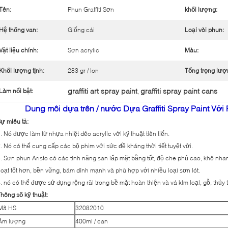
Tên:
Phun Graffiti Sơn
khối lượng:
Hệ thống van:
Giống cái
Loại vòi phun:
Vật liệu chính:
Sơn acrylic
Màu:
Khối lượng tịnh:
283 gr / lon
Tổng trọng lượ
graffiti art spray paint
graffiti spray paint cans
Làm nổi bật:
,
Dung môi dựa trên / nước Dựa Graffiti Spray Paint Với ​
ự miêu tả:
. Nó được làm từ nhựa nhiệt dẻo acrylic với kỹ thuật tiên tiến.
. Nó có thể cung cấp các bộ phim với sức đề kháng thời tiết tuyệt vời.
. Sơn phun Aristo có các tính năng san lấp mặt bằng tốt, độ che phủ cao, khô nh
oạt tốt hơn, bền vững, bám dính mạnh và phù hợp với nhiều loại sơn lót.
. nó có thể được sử dụng rộng rãi trong bề mặt hoàn thiện và vá kim loại, gỗ, thủy 
hông số kỹ thuật:
Mã HS
32082010
Âm lượng
400ml / can