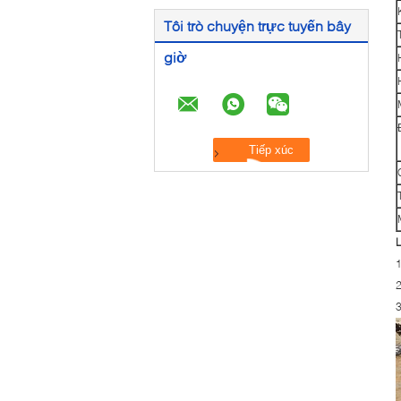
Tôi trò chuyện trực tuyến bây
giờ
L
1
2
3