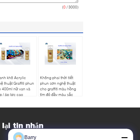
(
0
/ 3000)
nh khô Acrylic
Không phai thời tiết
ệ thuật Graffiti phun
phun sơn nghệ thuật
n 400ml nữ van và
cho graffiti màu hồng
p / áp lực cao
tím đỏ đầy màu sắc
 lại tin nhắn
Barry