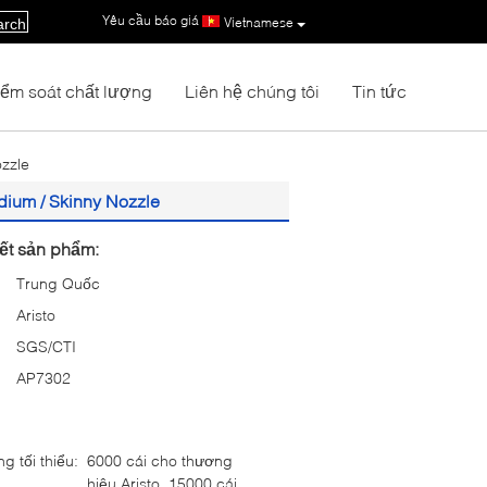
Yêu cầu báo giá
|
Vietnamese
arch
iểm soát chất lượng
Liên hệ chúng tôi
Tin tức
ozzle
edium / Skinny Nozzle
iết sản phẩm:
Trung Quốc
Aristo
SGS/CTI
AP7302
g tối thiểu:
6000 cái cho thương
hiệu Aristo, 15000 cái