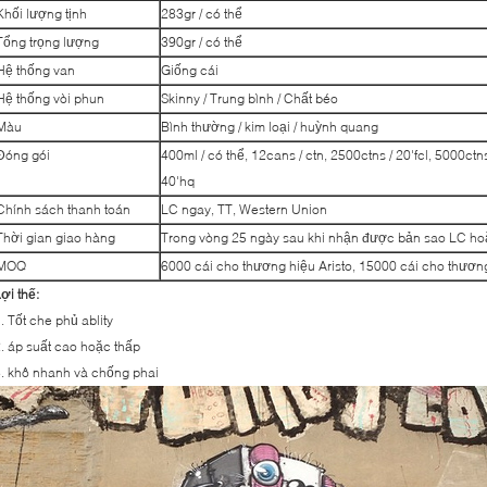
Khối lượng tịnh
283gr / có thể
Tổng trọng lượng
390gr / có thể
Hệ thống van
Giống cái
Hệ thống vòi phun
Skinny / Trung bình / Chất béo
Màu
Bình thường / kim loại / huỳnh quang
Đóng gói
400ml / có thể, 12cans / ctn, 2500ctns / 20'fcl, 5000ctn
40'hq
Chính sách thanh toán
LC ngay, TT, Western Union
Thời gian giao hàng
Trong vòng 25 ngày sau khi nhận được bản sao LC hoặ
MOQ
6000 cái cho thương hiệu Aristo, 15000 cái cho thươ
ợi thế:
. Tốt che phủ ablity
. áp suất cao hoặc thấp
. khô nhanh và chống phai