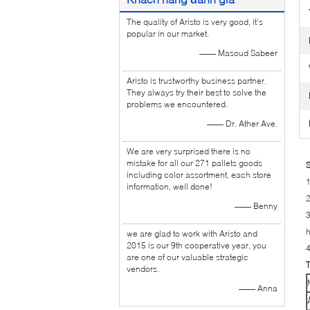
The quality of Aristo is very good, it's
popular in our market.
—— Masoud Sabeer
Aristo is trustworthy business partner.
They always try their best to solve the
problems we encountered.
—— Dr. Ather Ave.
We are very surprised there is no
mistake for all our 271 pallets goods
S
including color assortment, each store
1
information, well done!
2
—— Benny
3
h
we are glad to work with Aristo and
2015 is our 9th cooperative year, you
4
are one of our valuable strategic
T
vendors.
—— Anna