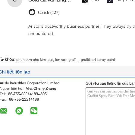
Có ích (127)
Aristo is trustworthy business partner. They always try 
encountered.
,
,
Từ khóa:
phun sơn cho kim loại
lon sơn graffiti
graffiti art spray paint
Chi tiết liên lạc
Aristo Industries Corporation Limited
Gửi yêu cầu thông tin của bạn
Người liên hệ:
Mrs. Cherry Zhang
Tel:
86-755-22214189--805
Fax:
86-755-22214186