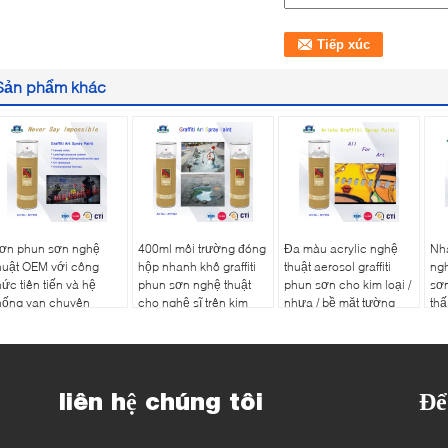
Sản phẩm khác
ơn phun sơn nghệ
400ml môi trường đóng
Đa màu acrylic nghệ
Nha
huật OEM với công
hộp nhanh khô graffiti
thuật aerosol graffiti
ngh
hức tiên tiến và hệ
phun sơn nghệ thuật
phun sơn cho kim loại /
sơ
hống van chuyên
cho nghệ sĩ trên kim
nhựa / bề mặt tường
thấ
ghiệp
loại gỗ
liên hệ chúng tôi
Để