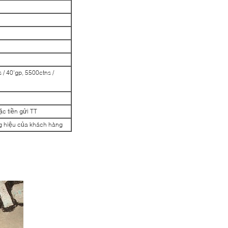
s / 40'gp, 5500ctns /
c tiền gửi TT
ng hiệu của khách hàng