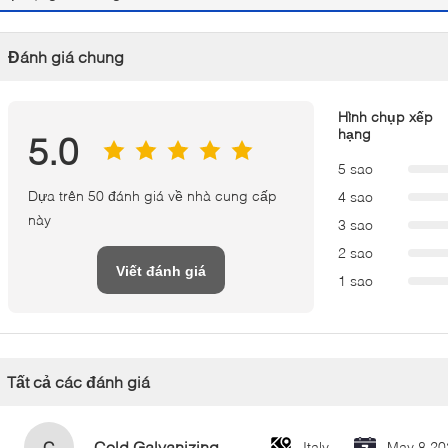
Đánh giá chung
Hình chụp xếp
hạng
5.0
5 sao
Dựa trên 50 đánh giá về nhà cung cấp
4 sao
này
3 sao
2 sao
Viết đánh giá
1 sao
Tất cả các đánh giá
C
Cold Galvanizing Zinc Spray Paint 400ml
Italy
May 8.20