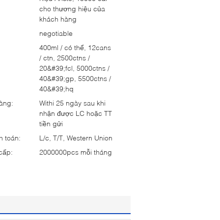
cho thương hiệu của
khách hàng
negotiable
:
400ml / có thể, 12cans
/ ctn, 2500ctns /
20&#39;fcl, 5000ctns /
40&#39;gp, 5500ctns /
40&#39;hq
hàng:
Withi 25 ngày sau khi
nhận được LC hoặc TT
tiền gửi
h toán:
L/c, T/T, Western Union
cấp:
2000000pcs mỗi tháng