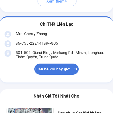
Xem thêm
Chi Tiết Liên Lạc
Mrs. Cherry Zhang
86-755-22214189--805
501-502, Qiurui Bldg., Minkang Rd., Minzhi, Longhua,
Thâm Quyến, Trung Quốc
Liên hệ với bây giờ
Nhận Giá Tốt Nhất Cho
Sơn phun Graffiti không