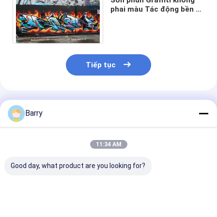
phai màu Tác động bền bỉ
đối với các bề mặt khác
nhau
Tiếp tục
Sản Phẩm Khuyến Cáo
Barry
11:34 AM
Good day, what product are you looking for?
Aristo Graffiti Sơn
Dung tích cao 400ml
Sơn phun Graff
xịt
Sơn phun Graffiti
nhiều màu Thờ