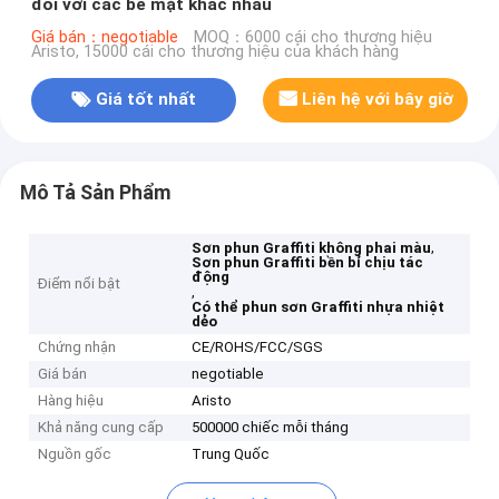
đối với các bề mặt khác nhau
Giá bán：negotiable
MOQ：6000 cái cho thương hiệu
Aristo, 15000 cái cho thương hiệu của khách hàng
Giá tốt nhất
Liên hệ với bây giờ
Mô Tả Sản Phẩm
,
Sơn phun Graffiti không phai màu
Sơn phun Graffiti bền bỉ chịu tác
động
Điểm nổi bật
,
Có thể phun sơn Graffiti nhựa nhiệt
dẻo
Chứng nhận
CE/ROHS/FCC/SGS
Giá bán
negotiable
Hàng hiệu
Aristo
Khả năng cung cấp
500000 chiếc mỗi tháng
Nguồn gốc
Trung Quốc