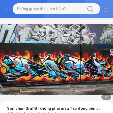
1
/
1
Sơn phun Graffiti không phai màu Tác động bền bỉ