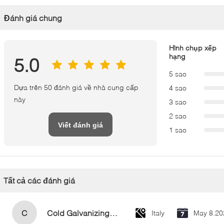
Đánh giá chung
Hình chụp xếp
hạng
5.0
5 sao
Dựa trên 50 đánh giá về nhà cung cấp
4 sao
này
3 sao
2 sao
Viết đánh giá
1 sao
Tất cả các đánh giá
C
Cold Galvanizing Zinc Spray Paint 400ml
Italy
May 8.20