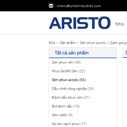
cherry@aristoindustries.com
Nhà
Sơn phun
Nhà
Sản phẩm
Sơn phun acrylic
Tất cả sản phẩm
Sơn phun sơn
(33)
Phun Graffiti Sơn
(22)
Sơn phun acrylic
(55)
Dầu nhớt công nghiệp
(24)
Đánh dấu phun sơn
(21)
Bút đánh dấu
(13)
Sơn nước
(9)
Xe làm sạch phun
(17)