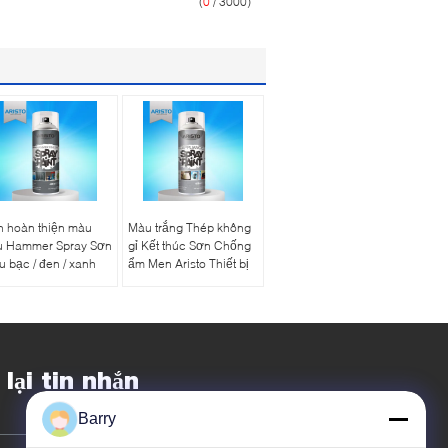
(
0
/ 3000)
n hoàn thiện màu
Màu trắng Thép không
u Hammer Spray Sơn
gỉ Kết thúc Sơn Chống
 bạc / đen / xanh
ẩm Men Aristo Thiết bị
 lại tin nhắn
Barry