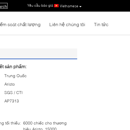
Yêu cầu báo giá
|
Vietnamese
arch
iểm soát chất lượng
Liên hệ chúng tôi
Tin tức
iết sản phẩm:
Trung Quốc
Aristo
SGS / CTI
AP7313
g tối thiểu:
6000 chiếc cho thương
hiệu Aristo, 15000