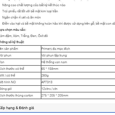
Nâng cao chất lượng của bất kỳ kết thúc nào
Trái phiếu rất tốt với bề mặt kim loại trần
Ngăn chặn rỉ sét và ăn mòn
Điền vào hạt và bề mặt không hoàn hảo khi được sử dụng trên gỗ; bề mặt con d
Lựa chọn màu sắc:
ám đậm, Xám, Trắng, Đen, Ôxít đỏ
hông số kỹ thuật:
tên sản phẩm
Primers đa mục đích
Vòi phun
Vòi phun tập trung
Van
Hệ thống van nam
Kích thước có thể
65 * 158mm
NW / có thể
283g
Mô hình NO
AP7313
Đóng gói
12ctns / ctn
Kích thước thùng carton
275 * 205 * 205mm
Xếp hạng & Đánh giá