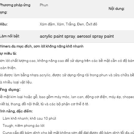
Phương pháp ứng
Phun
Nội dung:
ụng:
Màu:
Xám đậm, Xám, Trắng, Đen, Ôxít đỏ
acrylic paint spray
aerosol spray paint
Làm nổi bật:
,
rimers đa mục đích, sơn lót không nâng khô nhanh
ự miêu tả:
ơn lót chất lượng cao, không nâng cao để sử dụng trên các bề mặt cần có độ bám 
oàn thiện.
ó được làm bằng nhựa acrylic, được sử dụng rộng rãi trong phun và sửa chữa bề m
à nhiều loại vật liệu.
Ứng dụng:
ề mặt kim loại hoặc gỗ, bao gồm máy móc, lan can, động cơ điện, máy ép, shopeq
hiết bị, thang, đồ nội thất, tủ và các bộ phận cơ thể ô tô.
ính năng, đặc điểm:
Làm khô nhanh; khô sau 10 phút
Tough, niêm phong áo lót
Cung cấp độ bám dính cho bề mặt không sơn để đạt được độ bám dính tối đa củ