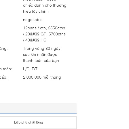
chiếc dành cho thương
hiệu tùy chỉnh
negotiable
:
12cans / ctn, 2550ctns
/ 20&#39;GP, 5700ctns
/ 40&#39;HQ
hàng:
Trong vòng 30 ngày
sau khi nhận được
thanh toán của bạn
h toán:
L/C, T/T
cấp:
2.000.000 mỗi tháng
Lớp phủ chất lỏng