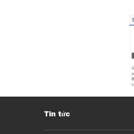
S
a
Đ
c
Tin tức