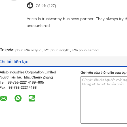
Có ích (127)
Aristo is trustworthy business partner. They always try 
encountered.
,
,
Từ khóa:
phun sơn acrylic
sơn phun acrylic
sơn phun aerosol
Chi tiết liên lạc
Aristo Industries Corporation Limited
Gửi yêu cầu thông tin của bạn
Người liên hệ:
Mrs. Cherry Zhang
Tel:
86-755-22214189--805
Fax:
86-755-22214186