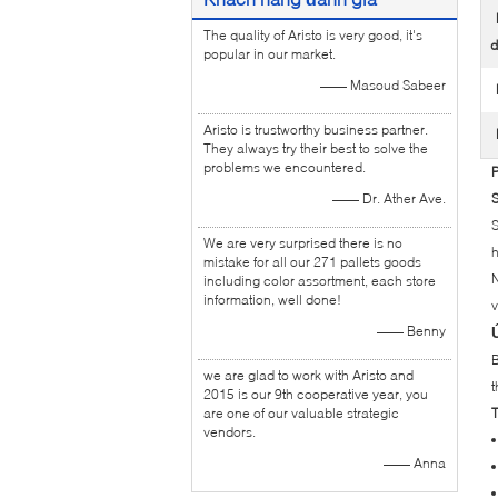
The quality of Aristo is very good, it's
d
popular in our market.
—— Masoud Sabeer
Aristo is trustworthy business partner.
They always try their best to solve the
problems we encountered.
P
—— Dr. Ather Ave.
S
S
We are very surprised there is no
h
mistake for all our 271 pallets goods
N
including color assortment, each store
information, well done!
v
—— Benny
B
we are glad to work with Aristo and
t
2015 is our 9th cooperative year, you
are one of our valuable strategic
T
vendors.
—— Anna