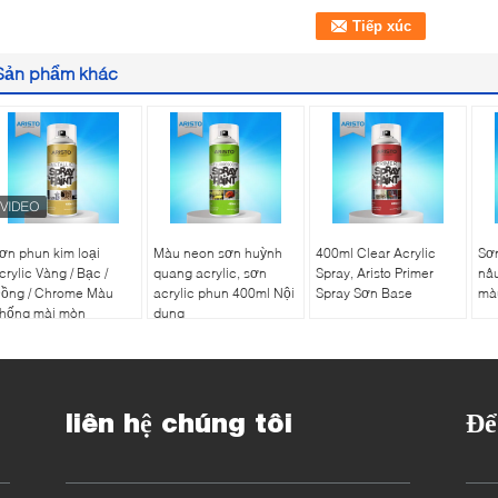
Sản phẩm khác
ơn phun kim loại
Màu neon sơn huỳnh
400ml Clear Acrylic
Sơ
crylic Vàng / Bạc /
quang acrylic, sơn
Spray, Aristo Primer
nâ
ồng / Chrome Màu
acrylic phun 400ml Nội
Spray Sơn Base
màu
hống mài mòn
dung
liên hệ chúng tôi
Để