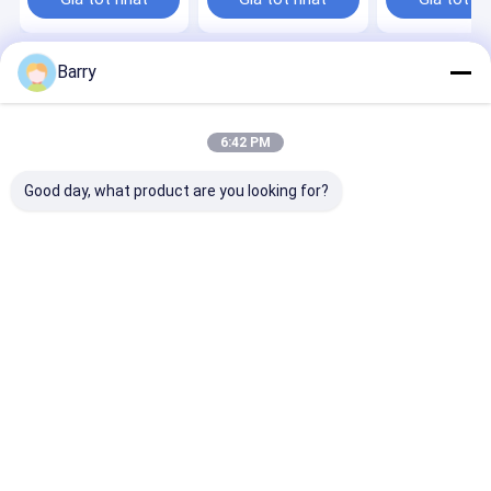
Barry
Nhà
Về chúng tôi
Desktop Site
Sơ đồ trang web
Chính sách bảo mật
Phẩm chất
Sơn phun sơn
Nhà máy trung quốc.Copyright © 2026
6:42 PM
Aristo Industries Corporation Limited. All Rights Reserved.
Good day, what product are you looking for?
Nhà
Sản phẩm
Về chúng tôi