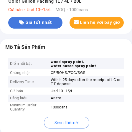
Color Gallon Packing 1L / 4L / 20L
Giá bán：Usd 10~15/L
MOQ：1000cans
Giá tốt nhất
Liên hệ với bây giờ
Mô Tả Sản Phẩm
,
wood spray paint
Điểm nổi bật
water based spray paint
Chứng nhận
CE/ROHS/FCC/SGS
Within 25 days after the receipt of LC or
Delivery Time
TT deposit
Giá bán
Usd 10~15/L
Hàng hiệu
Aristo
Minimum Order
1000cans
Quantity
Xem thêm