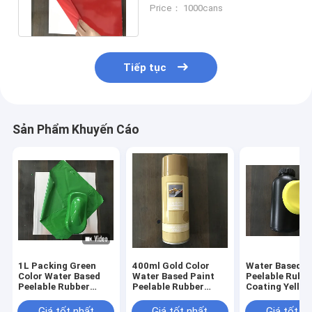
Gallon Packing 1L / 4L / 20L
Price： 1000cans
Tiếp tục
Sản Phẩm Khuyến Cáo
1L Packing Green
400ml Gold Color
Water Based P
Color Water Based
Water Based Paint
Peelable Rubb
Peelable Rubber
Peelable Rubber
Coating Yellow
Paint
Coating - Metallic
1L Packin
Color
Giá tốt nhất
Giá tốt nhất
Giá tốt n