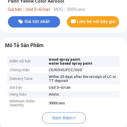
Paint Yellow Color Aerosol
Giá bán：Usd 3~6/can
MOQ：3000cans
Giá tốt nhất
Liên hệ với bây giờ
Mô Tả Sản Phẩm
,
wood spray paint
Điểm nổi bật
water based spray paint
Chứng nhận
CE/ROHS/FCC/SGS
Within 25 days after the receipt of LC or
Delivery Time
TT deposit
Giá bán
Usd 3~6/can
Hàng hiệu
Aristo
Minimum Order
3000cans
Quantity
Xem thêm