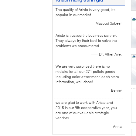
The quality of Aristo is very good, it's
popular in our market.
—— Masoud Sabeer
Aristo is trustworthy business partner.
They always try their best to solve the
problems we encountered.
—— Dr. Ather Ave.
We are very surprised there is no
mistake for all our 271 pallets goods
including color assortment, each store
information, well done!
—— Benny
we are glad to work with Aristo and
2015 is our 9th cooperative year, you
are one of our valuable strategic
vendors.
—— Anna