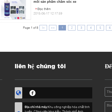
môi sản phẩm chăm sóc xe
Đọc thêm
2015-06-17 12:17:59
Page 1 of 8
|<
<<
1
2
3
4
5
6
liên hệ chúng tôi
Để
Địa chỉ nhà máy:
Khu công nghiệp hóa chất tinh
luyện, Công viên Hoa kiều, Thành phố Anh