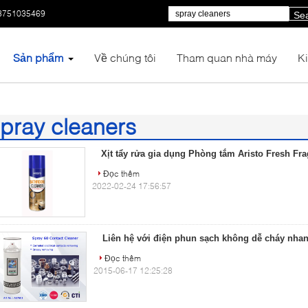
3751035469
Se
Sản phẩm
Về chúng tôi
Tham quan nhà máy
K
pray cleaners
6)
Xịt tẩy rửa gia dụng Phòng tắm Aristo Fresh Fr
Đọc thêm
2022-02-24 17:56:57
Liên hệ với điện phun sạch không dễ cháy nhan
Đọc thêm
2015-06-17 12:25:28