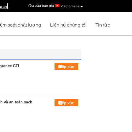
Yêu cầu báo giá
|
Vietnamese
arch
iểm soát chất lượng
Liên hệ chúng tôi
Tin tức
agrance CTI
Tiếp xúc
h và an toàn sạch
Tiếp xúc