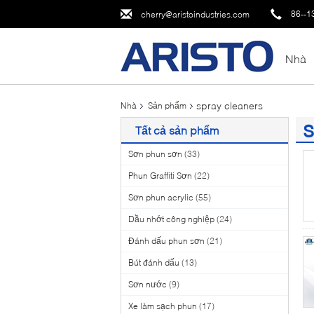
86--1
cherry@aristoindustries.com
Nhà
spray cleaners
Nhà
Sản phẩm
s
Tất cả sản phẩm
(7
Sơn phun sơn
(33)
Phun Graffiti Sơn
(22)
Sơn phun acrylic
(55)
Dầu nhớt công nghiệp
(24)
Đánh dấu phun sơn
(21)
Bút đánh dấu
(13)
Sơn nước
(9)
Xe làm sạch phun
(17)