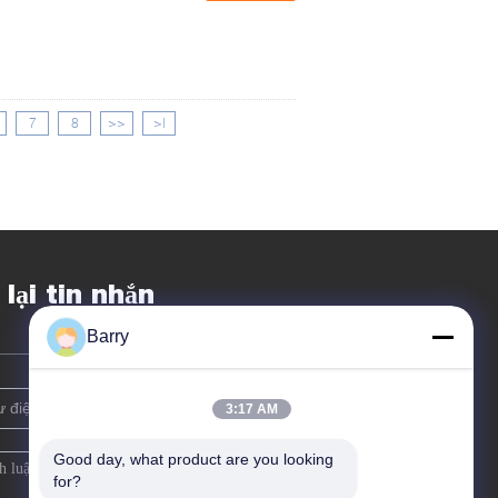
7
8
>>
>|
 lại tin nhắn
Barry
3:17 AM
Good day, what product are you looking 
for?