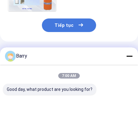
cho xe hơi hoặc nhà
Tiếp tục
Sản Phẩm Khuyến Cáo
Barry
7:00 AM
Good day, what product are you looking for?
Ứng dụng Nhất quán
Đồ nội thất gia dụng
Chất tẩy rửa g
và Chính xác với Bình
dụng Da Ba La
xịt gia dụng để Phát
hiện Rò rỉ Khí trên
Đường ống Bằng
Giá tốt nhất
Giá tốt nhất
Giá tốt n
nhựa và Kim loại