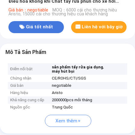
Điều hòa không khí Chất tẩy rửa phun cho xe hơi
hoặc nhà
Giá bán：negotiable
MOQ：6000 cái cho thương hiệu
Aristo, 15000 cái cho thương hiệu của khách hàng
Giá tốt nhất
Liên hệ với bây giờ
Mô Tả Sản Phẩm
,
sản phẩm tẩy rửa gia dụng
Điểm nổi bật
máy hút bụi
Chứng nhận
CE/ROHS/CTI/SGS
Giá bán
negotiable
Hàng hiệu
Aristo
Khả năng cung cấp
2000000pcs mỗi tháng
Nguồn gốc
Trung Quốc
Xem thêm