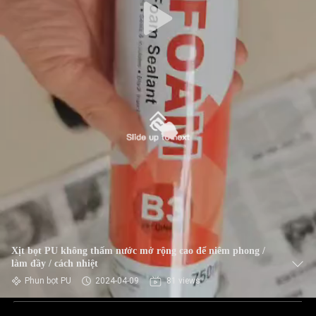
Xịt bọt PU không thấm nước mở rộng cao để niêm phong /
làm đầy / cách nhiệt
Phun bọt PU
2024-04-09
81 views